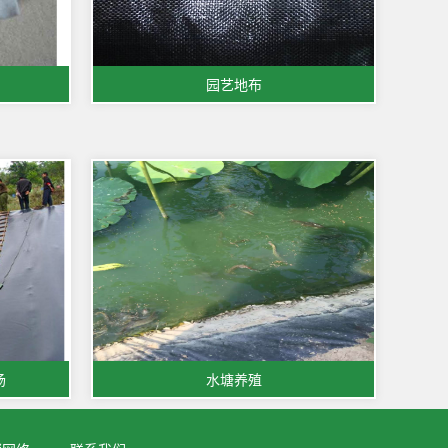
园艺地布
场
水塘养殖