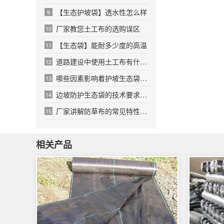
【生态护坡袋】透水性怎么样
9
厂家教您土工布的选购误区
10
【生态袋】能耐多少度的高温
11
道路建设中使用土工布有什么好处
12
哪些因素影响着护坡生态袋的透水性
13
边坡防护生态袋的技术要求应用
14
厂家讲解防草布的常见特性功能
15
相关产品