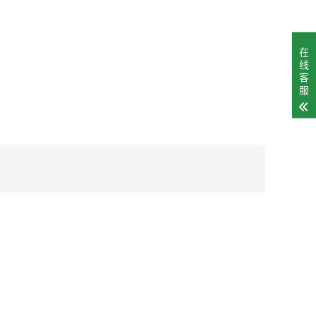
在
线
客
服