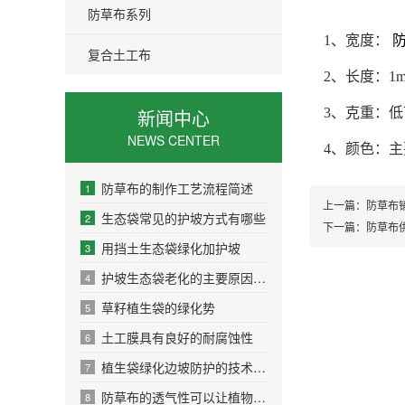
防草布系列
1、宽度：
复合土工布
2、长度：1m
新闻中心
3、克重：低可
NEWS CENTER
4、颜色：主
防草布的制作工艺流程简述
1
上一篇：
防草布
生态袋常见的护坡方式有哪些
2
下一篇：
防草布
用挡土生态袋绿化加护坡
3
护坡生态袋老化的主要原因是什么
4
草籽植生袋的绿化势
5
土工膜具有良好的耐腐蚀性
6
植生袋绿化边坡防护的技术原理
7
防草布的透气性可以让植物根部呼吸
8